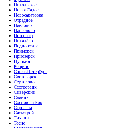
Никольское
Новая Ладога
Новосаратовка
Отрадное
Павловск
Парголово
Петергоф
Пикалёво
Подпорожье
Приморск
Приозерск
Пушкин
Рощино
Санкт-Петербург
Светогорск
Сертолово
Сестрорецк
Сиверский
Сланцы
Сосновый Бор
Стрельна
Сясьстрой
Тихвин
Тосно