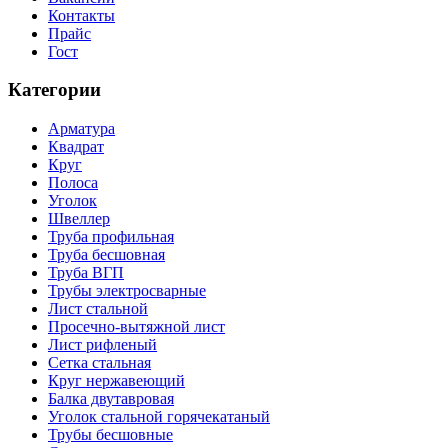
Контакты
Прайс
Гост
Категории
Арматура
Квадрат
Круг
Полоса
Уголок
Швеллер
Труба профильная
Труба бесшовная
Труба ВГП
Трубы электросварные
Лист стальной
Просечно-вытяжной лист
Лист рифленый
Сетка стальная
Круг нержавеющий
Балка двутавровая
Уголок стальной горячекатаный
Трубы бесшовные