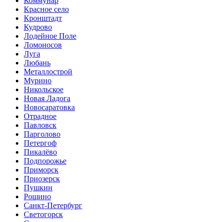
Коммунар
Красное село
Кронштадт
Кудрово
Лодейное Поле
Ломоносов
Луга
Любань
Металлострой
Мурино
Никольское
Новая Ладога
Новосаратовка
Отрадное
Павловск
Парголово
Петергоф
Пикалёво
Подпорожье
Приморск
Приозерск
Пушкин
Рощино
Санкт-Петербург
Светогорск