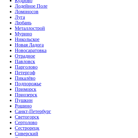
Кудрово
Лодейное Поле
Ломоносов
Луга
Любань
Металлострой
Мурино
Никольское
Новая Ладога
Новосаратовка
Отрадное
Павловск
Парголово
Петергоф
Пикалёво
Подпорожье
Приморск
Приозерск
Пушкин
Рощино
Санкт-Петербург
Светогорск
Сертолово
Сестрорецк
Сиверский