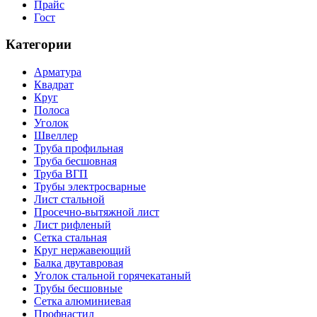
Прайс
Гост
Категории
Арматура
Квадрат
Круг
Полоса
Уголок
Швеллер
Труба профильная
Труба бесшовная
Труба ВГП
Трубы электросварные
Лист стальной
Просечно-вытяжной лист
Лист рифленый
Сетка стальная
Круг нержавеющий
Балка двутавровая
Уголок стальной горячекатаный
Трубы бесшовные
Сетка алюминиевая
Профнастил