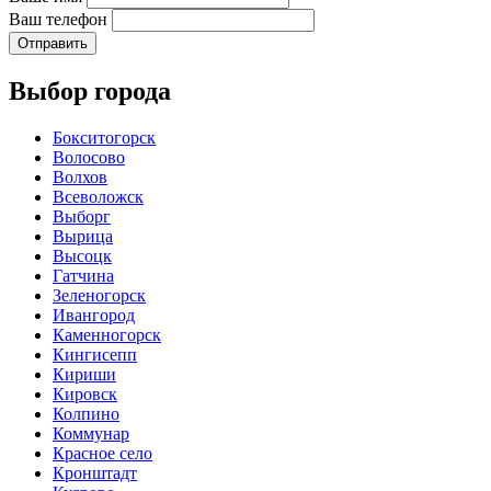
Ваш телефон
Отправить
Выбор города
Бокситогорск
Волосово
Волхов
Всеволожск
Выборг
Вырица
Высоцк
Гатчина
Зеленогорск
Ивангород
Каменногорск
Кингисепп
Кириши
Кировск
Колпино
Коммунар
Красное село
Кронштадт