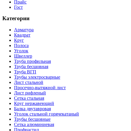
Прайс
Гост
Категории
Арматура
Квадрат
Круг
Полоса
Уголок
Швеллер
Труба профильная
Труба бесшовная
Труба ВГП
Трубы электросварные
Лист стальной
Просечно-вытяжной лист
Лист рифленый
Сетка стальная
Круг нержавеющий
Балка двутавровая
Уголок стальной горячекатаный
Трубы бесшовные
Сетка алюминиевая
Профнастил