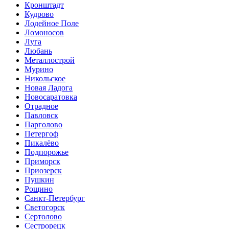
Кронштадт
Кудрово
Лодейное Поле
Ломоносов
Луга
Любань
Металлострой
Мурино
Никольское
Новая Ладога
Новосаратовка
Отрадное
Павловск
Парголово
Петергоф
Пикалёво
Подпорожье
Приморск
Приозерск
Пушкин
Рощино
Санкт-Петербург
Светогорск
Сертолово
Сестрорецк