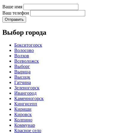
Ваше имя
Ваш телефон
Отправить
Выбор города
Бокситогорск
Волосово
Волхов
Всеволожск
Выборг
Вырица
Высоцк
Гатчина
Зеленогорск
Ивангород
Каменногорск
Кингисепп
Кириши
Кировск
Колпино
Коммунар
Красное село