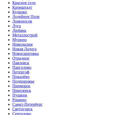
Красное село
Кронштадт
Кудрово
Лодейное Поле
Ломоносов
Луга
Любань
Металлострой
Мурино
Никольское
Новая Ладога
Новосаратовка
Отрадное
Павловск
Парголово
Петергоф
Пикалёво
Подпорожье
Приморск
Приозерск
Пушкин
Рощино
Санкт-Петербург
Светогорск
Сертолово