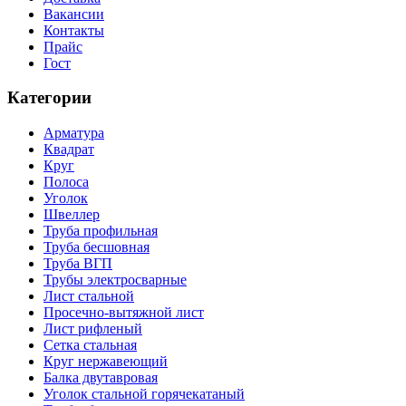
Вакансии
Контакты
Прайс
Гост
Категории
Арматура
Квадрат
Круг
Полоса
Уголок
Швеллер
Труба профильная
Труба бесшовная
Труба ВГП
Трубы электросварные
Лист стальной
Просечно-вытяжной лист
Лист рифленый
Сетка стальная
Круг нержавеющий
Балка двутавровая
Уголок стальной горячекатаный